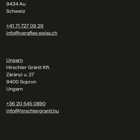
9434 Au
Schweiz
+41 71 727 09 29
info@ceraflex-swiss.ch
Ungarn
Hirschler Gránit Kft.
Zárányi u. 27
9400 Sopron
Ungarn
+36 20 545 0890
info@hirschlergranit.hu