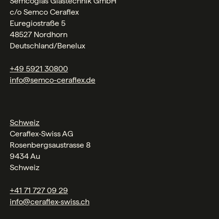
Semcoglas Glastechnik GmbH
c/o Semco Ceraflex
Euregiostraße 5
48527 Nordhorn
Deutschland/Benelux
+49 5921 30800
info@semco-ceraflex.de
Schweiz
Ceraflex‑Swiss AG
Rosenbergsaustrasse 8
9434 Au
Schweiz
+41 71 727 09 29
info@ceraflex-swiss.ch