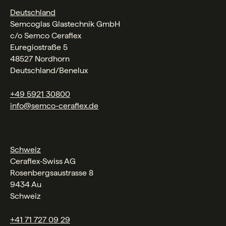
Deutschland
Semcoglas Glastechnik GmbH
c/o Semco Ceraflex
Euregiostraße 5
48527 Nordhorn
Deutschland/Benelux
+49 5921 30800
info@semco-ceraflex.de
Schweiz
Ceraflex‑Swiss AG
Rosenbergsaustrasse 8
9434 Au
Schweiz
+41 71 727 09 29