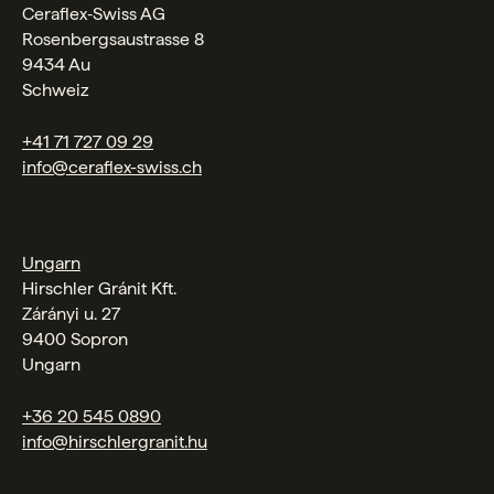
Ceraflex‑Swiss AG
Rosenbergsaustrasse 8
9434 Au
Schweiz
+41 71 727 09 29
info@ceraflex-swiss.ch
Ungarn
Hirschler Gránit Kft.
Zárányi u. 27
9400 Sopron
Ungarn
+36 20 545 0890
info@hirschlergranit.hu