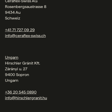
Ceraflex‑Swiss AG
Rosenbergsaustrasse 8
9434 Au
Schweiz
+41 71 727 09 29
info@ceraflex-swiss.ch
Ungarn
Hirschler Gránit Kft.
Zárányi u. 27
9400 Sopron
Ungarn
+36 20 545 0890
info@hirschlergranit.hu