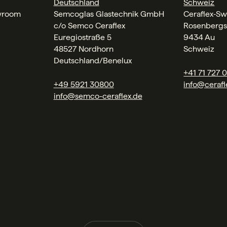
Deutschland
Schweiz
wroom
Semcoglas Glastechnik GmbH
Ceraflex‑Sw
c/o Semco Ceraflex
Rosenbergs
Euregiostraße 5
9434 Au
48527 Nordhorn
Schweiz
Deutschland/Benelux
+41 71 727 
+49 5921 30800
info@cerafl
info@semco-ceraflex.de