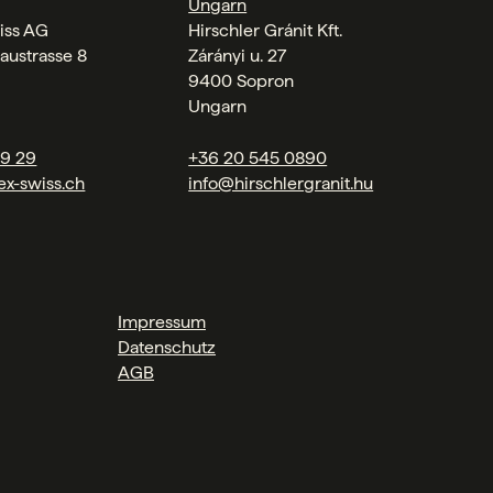
Ungarn
iss AG
Hirschler Gránit Kft.
austrasse 8
Zárányi u. 27
9400 Sopron
Ungarn
09 29
+36 20 545 0890
ex-swiss.ch
info@hirschlergranit.hu
Impressum
Datenschutz
AGB