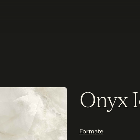
Onyx I
Formate