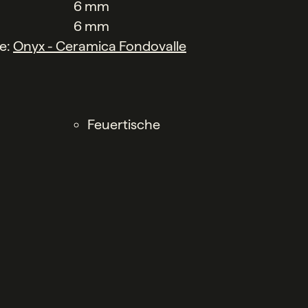
6 mm
6 mm
he:
Onyx - Ceramica Fondovalle
Feuertische