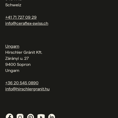
Schweiz
+41 71 727 09 29
info@ceraflex-swiss.ch
Ungarn
Hirschler Gránit Kft.
Zárányi u. 27
9400 Sopron
Ungarn
+36 20 545 0890
info@hirschlergranit.hu