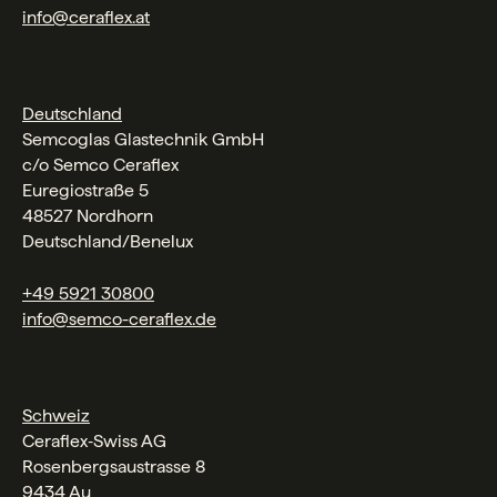
info@ceraflex.at
Deutschland
Semcoglas Glastechnik GmbH
c/o Semco Ceraflex
Euregiostraße 5
48527 Nordhorn
Deutschland/Benelux
+49 5921 30800
info@semco-ceraflex.de
Schweiz
Ceraflex‑Swiss AG
Rosenbergsaustrasse 8
9434 Au