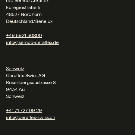
c/o Semco Ceraflex
Euregiostraße 5
48527 Nordhorn
Deutschland/Benelux
+49 5921 30800
info@semco-ceraflex.de
Schweiz
Ceraflex‑Swiss AG
Rosenbergsaustrasse 8
9434 Au
Schweiz
+41 71 727 09 29
info@ceraflex-swiss.ch