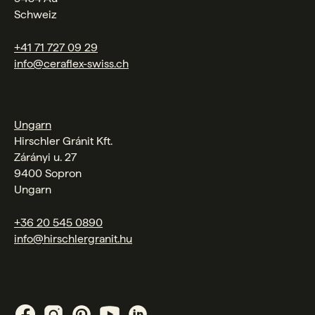
Schweiz
+41 71 727 09 29
info@ceraflex-swiss.ch
Ungarn
Hirschler Gránit Kft.
Zárányi u. 27
9400 Sopron
Ungarn
+36 20 545 0890
info@hirschlergranit.hu