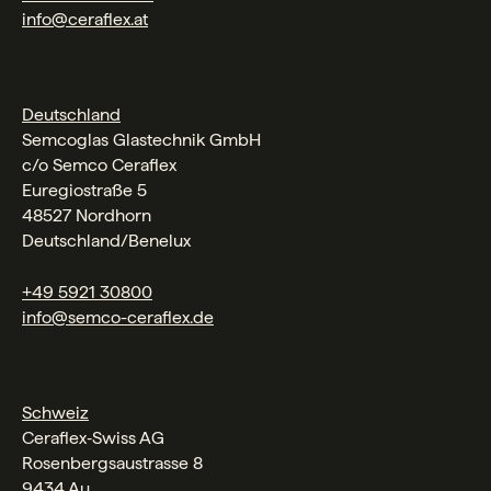
info@ceraflex.at
Deutschland
Semcoglas Glastechnik GmbH
c/o Semco Ceraflex
Euregiostraße 5
48527 Nordhorn
Deutschland/Benelux
+49 5921 30800
info@semco-ceraflex.de
Schweiz
Ceraflex‑Swiss AG
Rosenbergsaustrasse 8
9434 Au