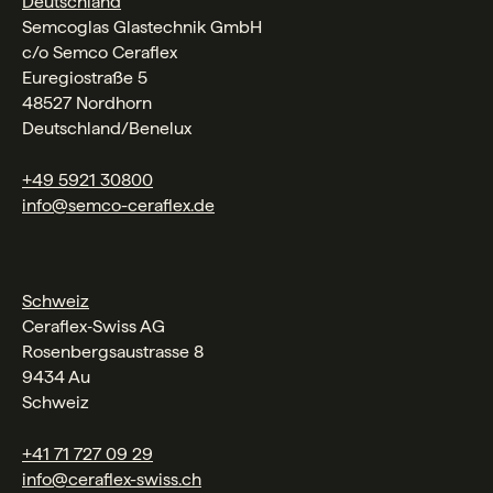
Deutschland
Semcoglas Glastechnik GmbH
c/o Semco Ceraflex
Euregiostraße 5
48527 Nordhorn
Deutschland/Benelux
+49 5921 30800
info@semco-ceraflex.de
Schweiz
Ceraflex‑Swiss AG
Rosenbergsaustrasse 8
9434 Au
Schweiz
+41 71 727 09 29
info@ceraflex-swiss.ch