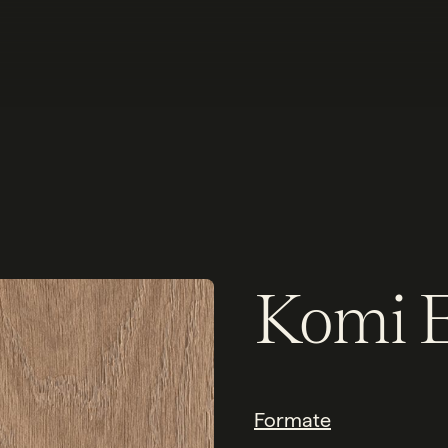
Komi E
Formate