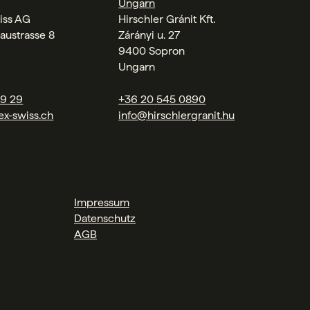
Ungarn
iss AG
Hirschler Gránit Kft.
austrasse 8
Zárányi u. 27
9400 Sopron
Ungarn
09 29
+36 20 545 0890
ex-swiss.ch
info@hirschlergranit.hu
Impressum
Datenschutz
AGB