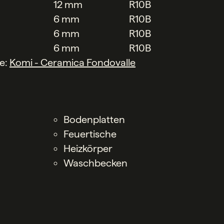
12 mm
R10B
6 mm
R10B
6 mm
R10B
6 mm
R10B
he:
Komi - Ceramica Fondovalle
Bodenplatten
Feuertische
Heizkörper
Waschbecken