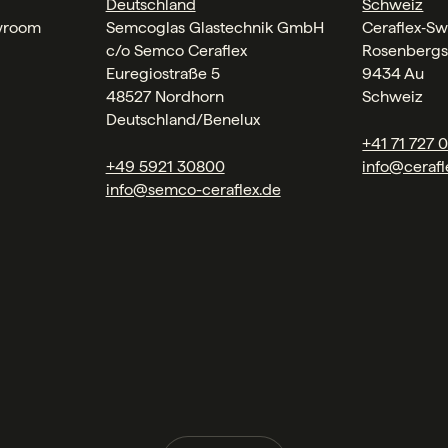
Deutschland
Schweiz
wroom
Semcoglas Glastechnik GmbH
Ceraflex‑Sw
c/o Semco Ceraflex
Rosenbergs
Euregiostraße 5
9434 Au
48527 Nordhorn
Schweiz
Deutschland/Benelux
+41 71 727 
+49 5921 30800
info@cerafl
info@semco-ceraflex.de