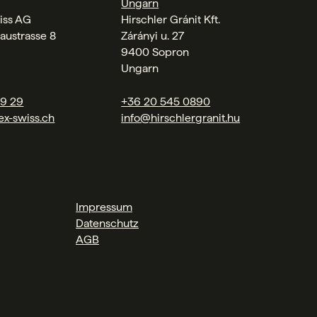
Ungarn
iss AG
Hirschler Gránit Kft.
austrasse 8
Zárányi u. 27
9400 Sopron
Ungarn
09 29
+36 20 545 0890
ex-swiss.ch
info@hirschlergranit.hu
Impressum
Datenschutz
AGB