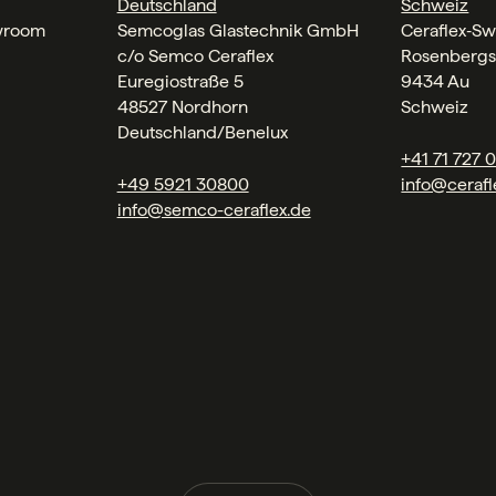
Deutschland
Schweiz
wroom
Semcoglas Glastechnik GmbH
Ceraflex‑Sw
c/o Semco Ceraflex
Rosenbergs
Euregiostraße 5
9434 Au
48527 Nordhorn
Schweiz
Deutschland/Benelux
+41 71 727 
+49 5921 30800
info@cerafl
info@semco-ceraflex.de