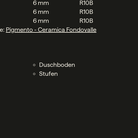
6 mm
R10B
6 mm
R10B
6 mm
R10B
he:
Pigmento - Ceramica Fondovalle
Duschboden
Stufen