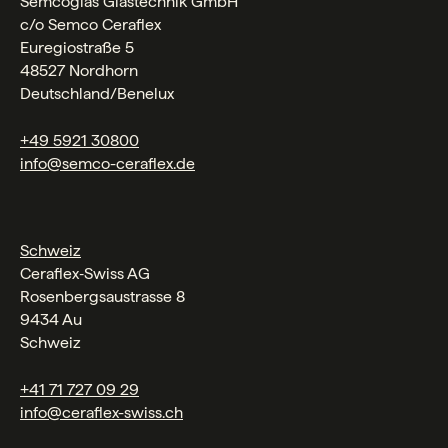
Semcoglas Glastechnik GmbH
c/o Semco Ceraflex
Euregiostraße 5
48527 Nordhorn
Deutschland/Benelux
+49 5921 30800
info@semco-ceraflex.de
Schweiz
Ceraflex‑Swiss AG
Rosenbergsaustrasse 8
9434 Au
Schweiz
+41 71 727 09 29
info@ceraflex-swiss.ch