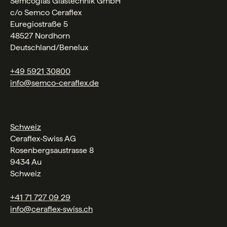
Semcoglas Glastechnik GmbH
c/o Semco Ceraflex
Euregiostraße 5
48527 Nordhorn
Deutschland/Benelux
+49 5921 30800
info@semco-ceraflex.de
Schweiz
Ceraflex‑Swiss AG
Rosenbergsaustrasse 8
9434 Au
Schweiz
+41 71 727 09 29
info@ceraflex-swiss.ch