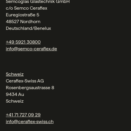
Semcoglas Glastechnik GmbH
c/o Semco Ceraflex
Euregiostraße 5
48527 Nordhorn
Deutschland/Benelux
+49 5921 30800
info@semco-ceraflex.de
Schweiz
Ceraflex‑Swiss AG
Rosenbergsaustrasse 8
9434 Au
Schweiz
+41 71 727 09 29
info@ceraflex-swiss.ch