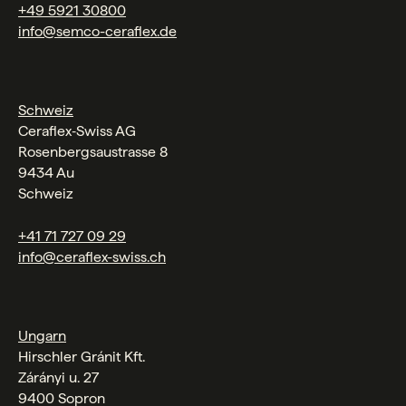
+49 5921 30800
info@semco-ceraflex.de
Schweiz
Ceraflex‑Swiss AG
Rosenbergsaustrasse 8
9434 Au
Schweiz
+41 71 727 09 29
info@ceraflex-swiss.ch
Ungarn
Hirschler Gránit Kft.
Zárányi u. 27
9400 Sopron