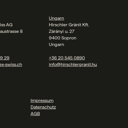
Ungarn
iss AG
Hirschler Gránit Kft.
austrasse 8
Zárányi u. 27
9400 Sopron
Ungarn
09 29
+36 20 545 0890
ex-swiss.ch
info@hirschlergranit.hu
Impressum
Datenschutz
AGB