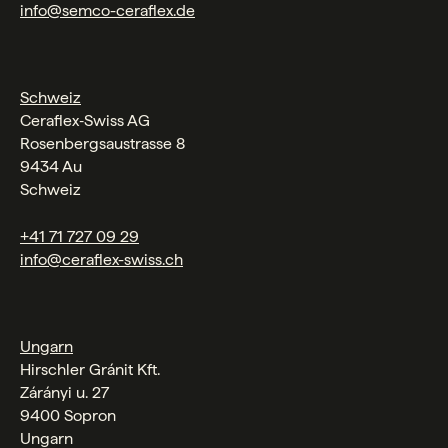
info@semco-ceraflex.de
Schweiz
Ceraflex‑Swiss AG
Rosenbergsaustrasse 8
9434 Au
Schweiz
+41 71 727 09 29
info@ceraflex-swiss.ch
Ungarn
Hirschler Gránit Kft.
Zárányi u. 27
9400 Sopron
Ungarn