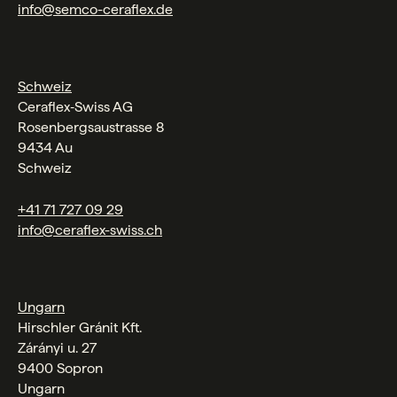
info@semco-ceraflex.de
Schweiz
Ceraflex‑Swiss AG
Rosenbergsaustrasse 8
9434 Au
Schweiz
+41 71 727 09 29
info@ceraflex-swiss.ch
Ungarn
Hirschler Gránit Kft.
Zárányi u. 27
9400 Sopron
Ungarn