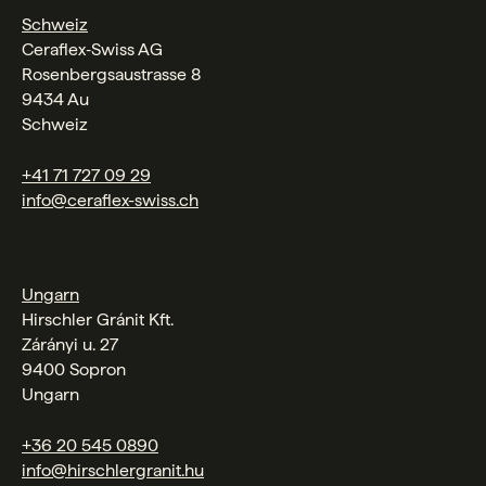
Schweiz
Ceraflex‑Swiss AG
Rosenbergsaustrasse 8
9434 Au
Schweiz
+41 71 727 09 29
info@ceraflex-swiss.ch
Ungarn
Hirschler Gránit Kft.
Zárányi u. 27
9400 Sopron
Ungarn
+36 20 545 0890
info@hirschlergranit.hu