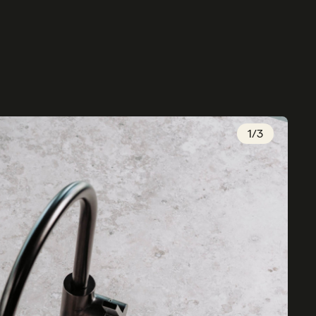
1
/
3