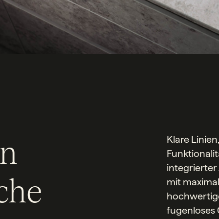
en
Klare Linie
Funktionali
integrierte
che
mit maximal
hochwertige
fugenloses 