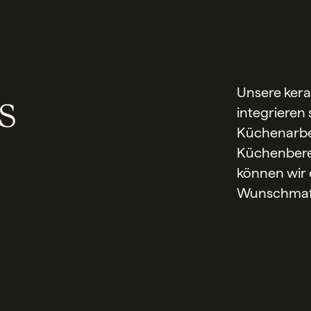
s
Unsere kera
integrieren 
Küchenarbei
Küchenberei
können wir
Wunschmaße